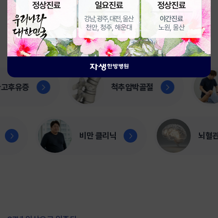
치료 부위를 선택해 주세요.
후유증
척추압박골절
엘보
비만 클리닉
뇌