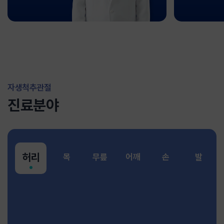
자생척추관절
진료분야
허리
목
무릎
어깨
손
발