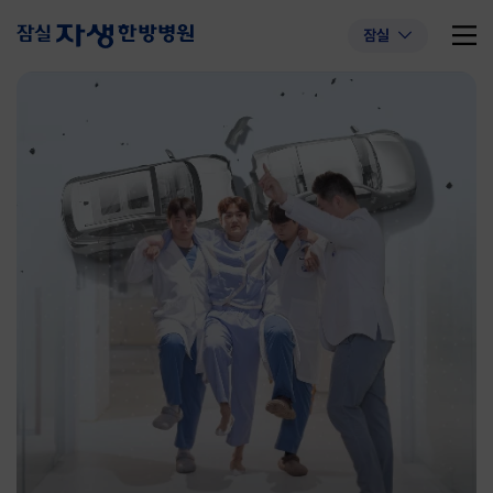
잠실
추천 검색어
#초음파약침
#척추압박골절
#교통사고후유증
#허리디스크
#목디스크
#추나요법