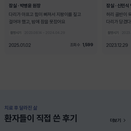
잠실
· 박병윤 원장
잠실
· 신민식
다리가 아프고 힘이 빠져서 지팡이를 짚고
허리 골반이 
걸어야 했고, 밤에 잠을 못잤어요
다리가 당겼다
촬영시기
2023.08.14 ~ 2024.04.29
촬영시기
2023.0
2025.01.02
조회수
1,599
2023.12.29
치료 후 달라진 삶
환자들이 직접 쓴 후기
더보기