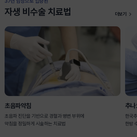
37년 임상으로 입증된
자생 비수술 치료법
더보기
초음파약침
추나
초음파 진단을 기반으로 경혈과 병변 부위에
한국추
약침을 정밀하게 시술하는 치료법
한방 