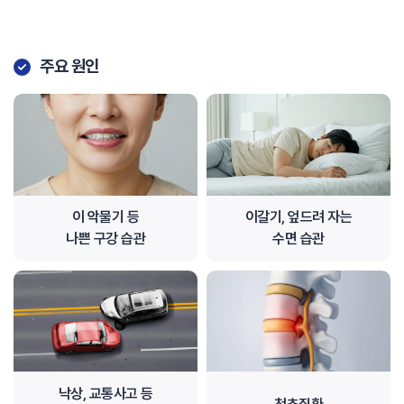
주요 원인
이 악물기 등
이갈기, 엎드려 자는
나쁜 구강 습관
수면 습관
낙상, 교통사고 등