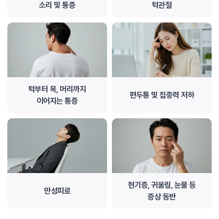
소리 및 통증
턱관절
턱부터 목, 머리까지
편두통 및 집중력 저하
이어지는 통증
현기증, 귀울림, 눈물 등
만성피로
증상 동반