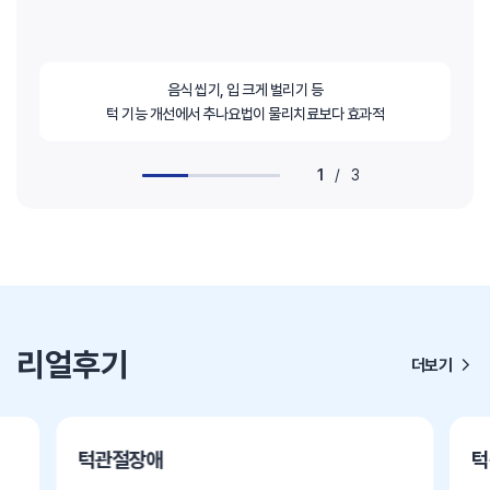
음식 씹기, 입 크게 벌리기 등
턱 기능 개선에서 추나요법이 물리치료보다 효과적
1
/
3
리얼후기
더보기
턱관절장애
턱