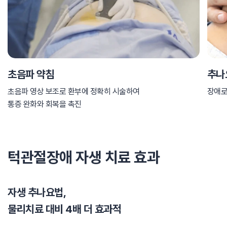
초음파 약침
추나
초음파 영상 보조로 환부에 정확히 시술하여
장애로
통증 완화와 회복을 촉진
턱관절장애 자생 치료 효과
자생 추나요법,
물리치료 대비 4배 더 효과적