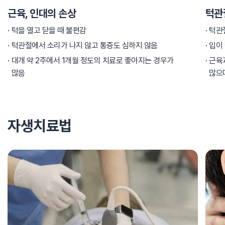
근육, 인대의 손상
턱관
턱을 열고 닫을 때 불편감
턱관
턱관절에서 소리가 나지 않고 통증도 심하지 않음
입이 
대개 약 2주에서 1개월 정도의 치료로 좋아지는 경우가
근육
많음
많으
자생치료법