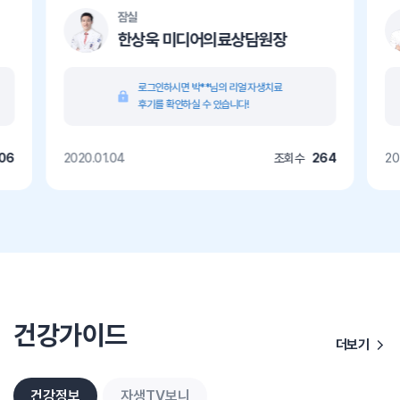
잠실
한상욱 미디어의료상담원장
로그인하시면 박**님의 리얼 자생치료
후기를 확인하실 수 있습니다!
06
2020.01.04
조회수
264
20
건강가이드
더보기
건강정보
자생TV보니