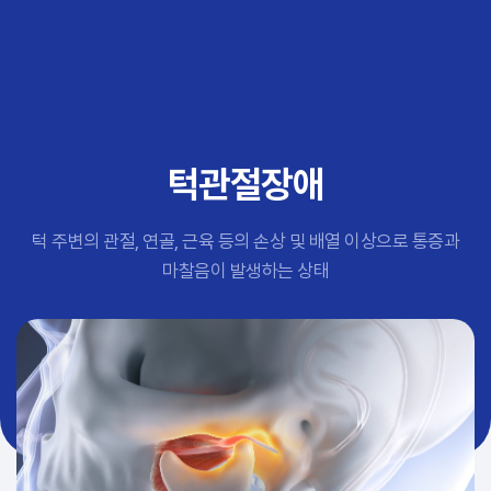
추천 검색어
#초음파약침
#척추압박골절
#교통사고후유증
#허리디스크
#목디스크
턱관절장애
#추나요법
턱 주변의 관절, 연골, 근육 등의 손상 및 배열 이상으로 통증과
마찰음이 발생하는 상태