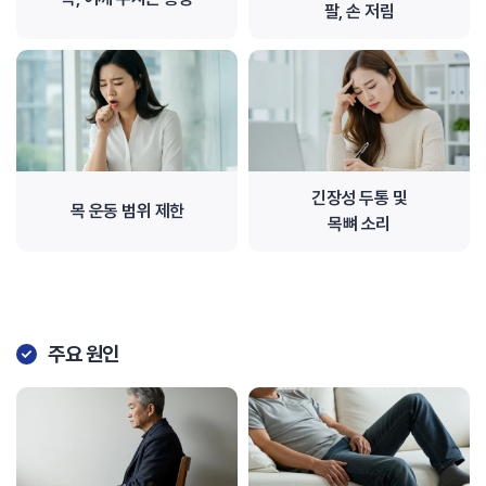
팔, 손 저림
긴장성 두통 및
목 운동 범위 제한
목뼈 소리
주요 원인