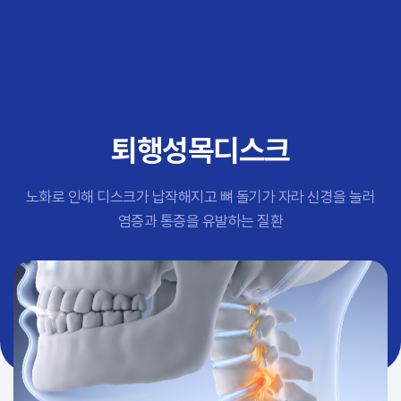
추천 검색어
#초음파약침
#척추압박골절
#교통사고후유증
#허리디스크
#목디스크
퇴행성목디스크
#추나요법
노화로 인해 디스크가 납작해지고 뼈 돌기가 자라 신경을 눌러
염증과 통증을 유발하는 질환