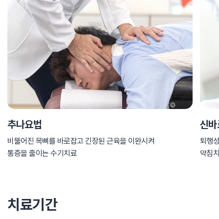
추나요법
신바
비뚤어진 목뼈를 바로잡고 긴장된 근육을 이완시켜
퇴행성
통증을 줄이는 수기치료
약침
치료기간