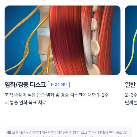
염좌/경증 디스크
일반
1~2주 이내
조직 손상이 적은 단순 염좌 및 경증 디스크에 대한 1~2주
2~3
내 통증 완화 목표 치료
단계별
오랜 시간 동안 진행되어온 퇴행성 척추질환(퇴행성디스크, 척추관 협착증), 뼈의 구조적인