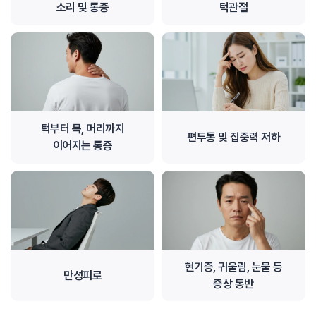
소리 및 통증
턱관절
턱부터 목, 머리까지
편두통 및 집중력 저하
이어지는 통증
현기증, 귀울림, 눈물 등
만성피로
증상 동반