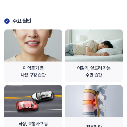
주요 원인
이 악물기 등
이갈기, 엎드려 자는
나쁜 구강 습관
수면 습관
낙상, 교통사고 등