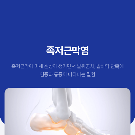
추천 검색어
#초음파약침
#척추압박골절
#교통사고후유증
#허리디스크
#목디스크
족저근막염
#추나요법
족저근막에 미세 손상이 생기면서 발뒤꿈치, 발바닥 안쪽에
염증과 통증이 나타나는 질환