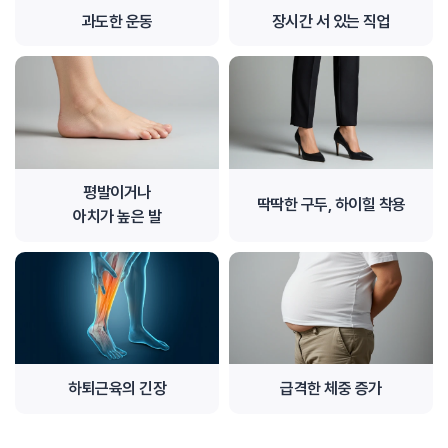
과도한 운동
장시간 서 있는 직업
평발이거나
딱딱한 구두, 하이힐 착용
아치가 높은 발
하퇴근육의 긴장
급격한 체중 증가