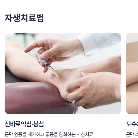
자생치료법
신바로약침·봉침
도수
근막 염증을 제거하고 통증을 완화하는 약침치료
근막 