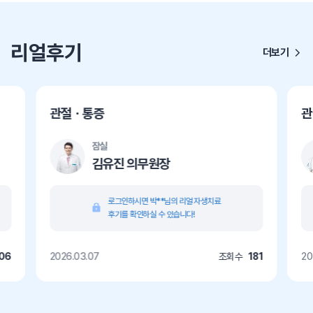
리얼후기
더보기
관절ㆍ통증
관
잠실
김유진 의무원장
로그인하시면 박**님의 리얼 자생치료
후기를 확인하실 수 있습니다!
06
2026.03.07
조회수
181
20