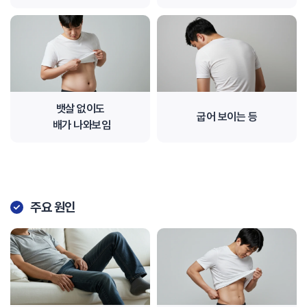
뱃살 없이도
굽어 보이는 등
배가 나와보임
주요 원인