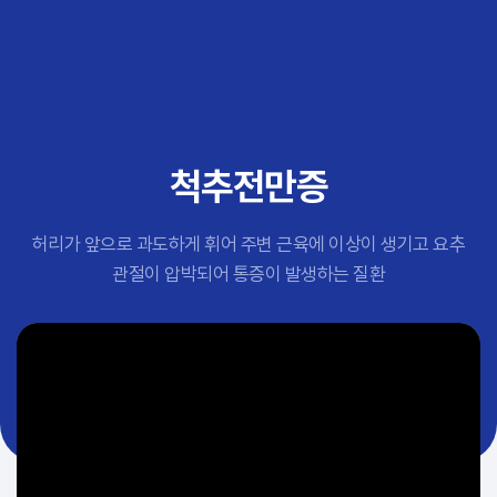
추천 검색어
#초음파약침
#척추압박골절
#교통사고후유증
#허리디스크
#목디스크
척추전만증
#추나요법
허리가 앞으로 과도하게 휘어 주변 근육에 이상이 생기고 요추
관절이 압박되어 통증이 발생하는 질환