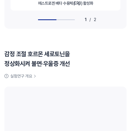
에스트로겐 베타 수용체(ERβ) 활성화
1
/
2
감정 조절 호르몬 세로토닌을
정상화시켜 불면·우울증 개선
실험연구 개요