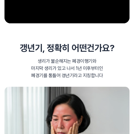
갱년기,
정확히 어떤건가요?
생리가 불순해지는 폐경이행기와
마지막 생리가 있고 나서
1년 이후부터인
폐경기를 통틀어 갱년기라고 지칭합니다