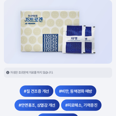
자생은 호르몬제 치료를 하지 않습니다.
#질 건조증 개선
#비만, 동맥경화 예방
#안면홍조, 상열감 개선
#피로해소, 기력증진