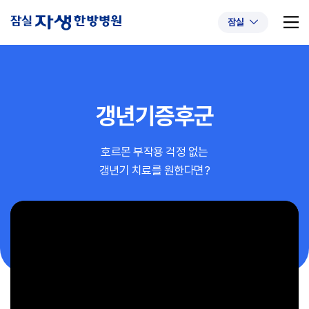
잠실
갱년기증후군
추천 검색어
#초음파약침
#척추압박골절
호르몬 부작용 걱정 없는
#교통사고후유증
#허리디스크
#목디스크
갱년기 치료를 원한다면?
#추나요법