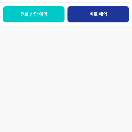
전화 상담 예약
전화 상담예약
바로 예약
바로 예약
패밀리사이트
LANGUAGE
개인정보처리방침
이용약관
환자의권리와의무
오시는 길
[05838] 서울 송파구 충민로 66 (문정동) 가든파이브라이프 리빙관 10층
사업자번호
230-82-00228
대표자
박병모
본 사이트의 모든 컨텐츠는 저작권법에 따른 보호를 받습니다.
© Jaseng Hospital of Korean medicine.
보건복지부
대한체육회
의료기관 평가인증
공식협력병원