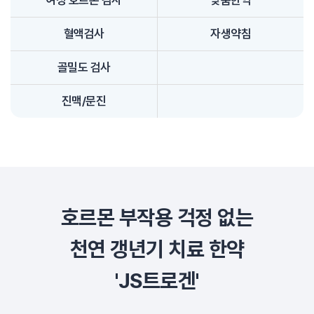
혈액검사
자생약침
골밀도 검사
진맥/문진
호르몬 부작용 걱정 없는
천연 갱년기 치료 한약
'JS트로겐'