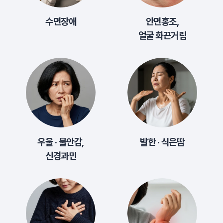
수면장애
안면홍조,
얼굴 화끈거림
우울 · 불안감,
발한 · 식은땀
신경과민