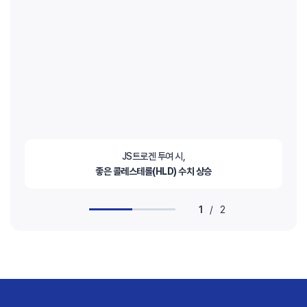
JS트로겐 투여 시,
좋은 콜레스테롤(HLD) 수치 상승
1
/
2