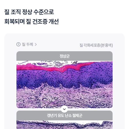
질 조직 정상 수준으로
회복되며 질 건조증 개선
질 두께
질 각화세포층(분홍색)
정상군
갱년기 유도 난소 절제군