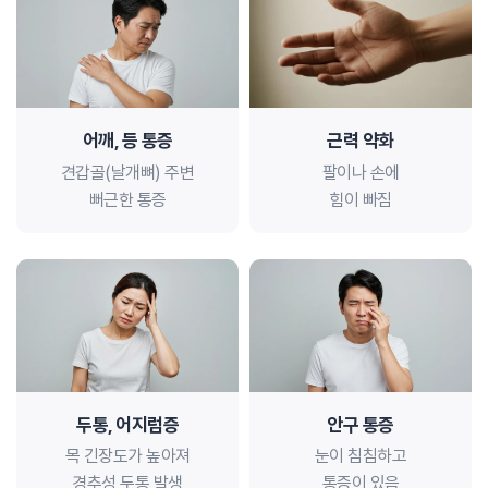
어깨, 등 통증
근력 약화
견갑골(날개뼈) 주변
팔이나 손에
뻐근한 통증
힘이 빠짐
두통, 어지럼증
안구 통증
목 긴장도가 높아져
눈이 침침하고
경추성 두통 발생
통증이 있음