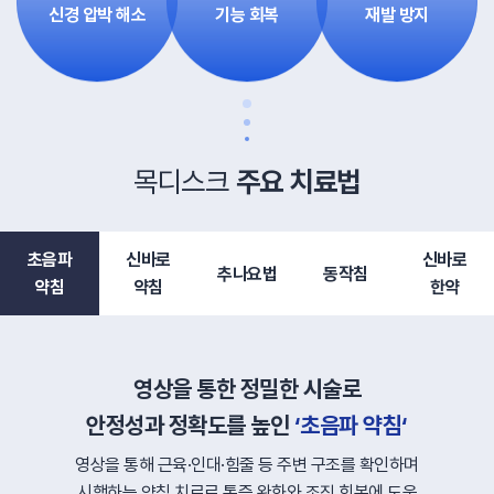
신경 압박 해소
기능 회복
재발 방지
목디스크
주요 치료법
초음파
신바로
신바로
추나요법
동작침
약침
약침
한약
영상을 통한 정밀한 시술로
안정성과 정확도를 높인
‘초음파 약침‘
영상을 통해 근육·인대·힘줄 등 주변 구조를 확인하며
시행하는 약침 치료로 통증 완화와 조직 회복에 도움