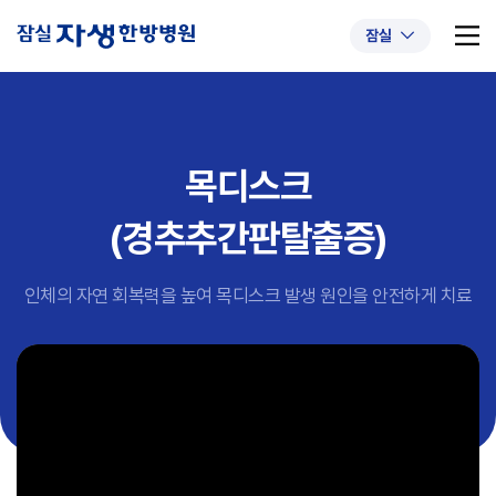
잠실
목디스크
추천 검색어
#초음파약침
#척추압박골절
(경추추간판탈출증)
#교통사고후유증
#허리디스크
#목디스크
#추나요법
인체의 자연 회복력을 높여 목디스크 발생 원인을 안전하게 치료