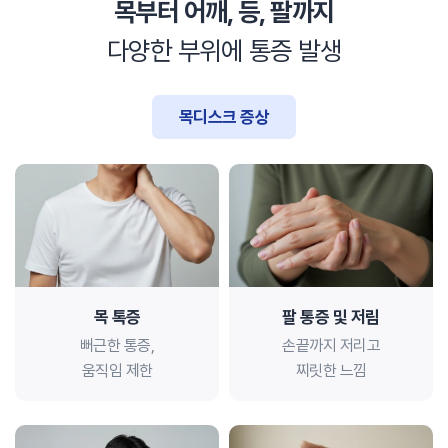
목부터 어깨, 등, 팔까지
다양한 부위에 통증 발생
목디스크 증상
목 톡증
팔 통증 및 저림
뻐근한 통증,
손끝까지 저리고
움직임 제한
찌릿한 느낌