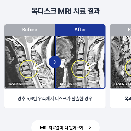
목디스크 MRI 치료 결과
Before
After
B
경추 5,6번 우측에서 디스크가 탈출한 경우
목과
MRI 치료결과 더 알아보기