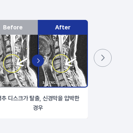
Before
After
Before
경추 디스크가 탈출, 신경막을 압박한
심한 통증으로
경우