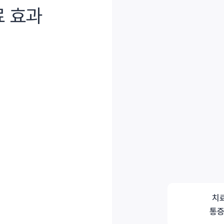
료 효과
치료
통증