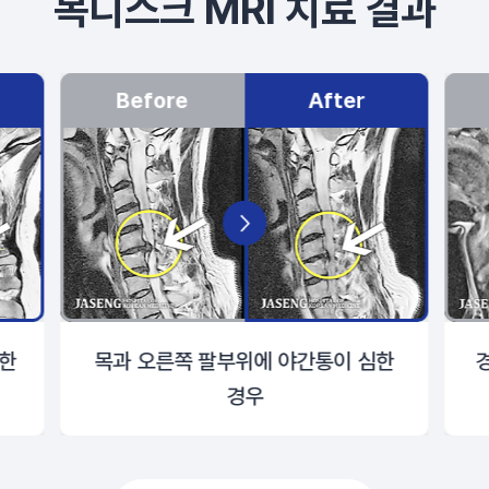
목디스크 MRI 치료 결과
Before
After
출한
목과 오른쪽 팔부위에 야간통이 심한
경우