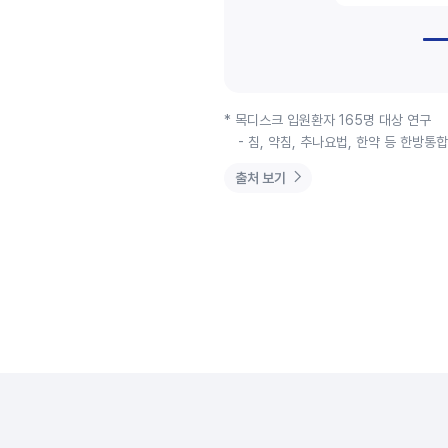
* 목디스크 입원환자 165명 대상 연구
- 침, 약침, 추나요법, 한약 등 한방통
출처 보기