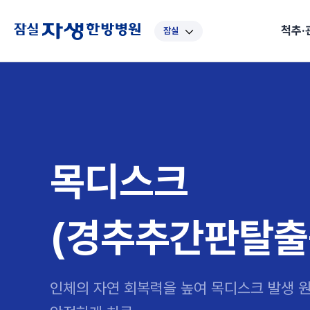
척추·
잠실
대표
강남
광주
노원
대
보라매
부산
부천
분당
수
척추·관절
예약·문의
자생한약
커뮤니티
병원소개
클리닉
치료법
허리
척추·관절
자생비수술치료
한약
치료사례
바로 예약
인사말
보약
자생소개
목
첩약건
전화 
증상
리얼
초음
인천
일산
잠실
창원
천
허리디스크
교통사고후유증
MRI 치료사례
목디스크
안면신
후기메
신경근회복술
자주묻는질문
한약배
도수
척추관협착증
척추압박골절
안면마비 치료사례
거북목증
기능성
후기인
목디스크
퇴행성디스크
수술후재활
알레르
추천 검색어
#초음파
척추전방전위증
수술후통증증후군
뇌혈관
(경추추간판탈출
허리염좌
성장·자세교정
비만 
테니스
자생인 칭찬
건의
인체의 자연 회복력을 높여 목디스크 발생 