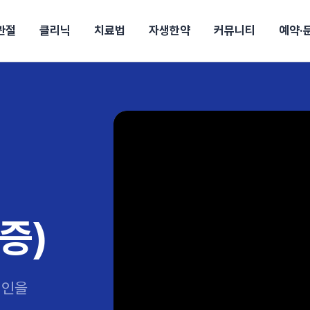
관절
클리닉
치료법
자생한약
커뮤니티
예약·
구
대전
목동
원
안산
울산
강보험
상담 예약
별
후기
파 약침
의료진 소개
턱
공지사항
신바로메틴
입원 상담
여성질환
진료시간/오시는길
추나요법
무릎
자생소식
진료비 안내
산재지정병원
신바로약침·봉침
어깨
건강정보
비급여진료비
고관절
자가테스트
신바로한약
제증
손·
안
청주
해운대
경마비
시지
턱관절장애
월경통
퇴행성관절염
오십견
고관절질환
허리 디스크
손목
송조회
치료·물리치료
MRI·X-ray
후군
 소화불량
터뷰
산전산후
석회화건염
목 디스크
족저
기 비염
갱년기증후군
무릎 질환
손목
약침
#척추압박골절
#교통사고후유증
#허리디스크
#목디스크
질환 후유증
비염
증)
클리닉
허약증세
엘보·골프엘보
하기
자생TV보니
이벤트
원인을